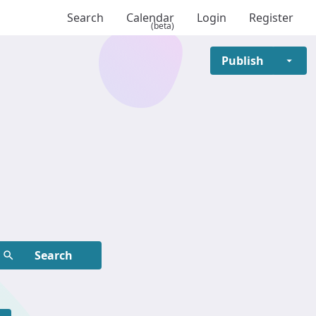
Search
Calendar
Login
Register
(beta)
Publish
ame, etc.
Search
ame, etc.