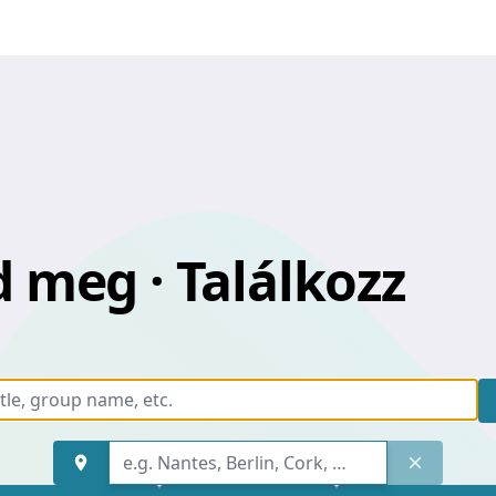
zd meg · Találkozz
Keyword, event title, group n
Find an address
Keyword, event title, group n