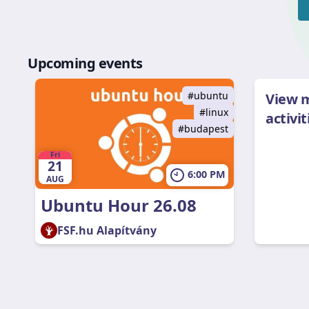
Upcoming events
ubuntu
View 
linux
activit
budapest
Fri
21
6:00 PM
AUG
Ubuntu Hour 26.08
FSF.hu Alapítvány