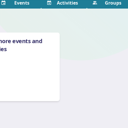
Events
Activities
Groups
more events and
ies